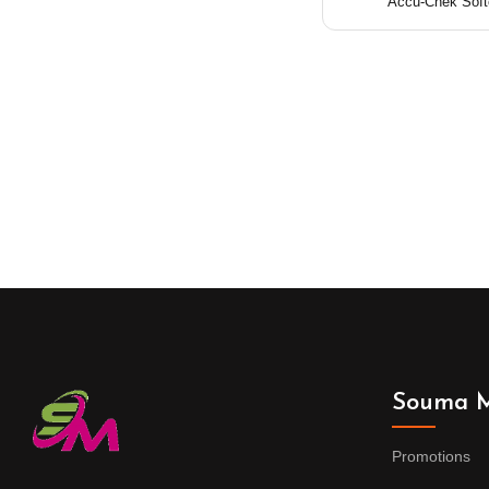
Accu-Chek Softc
Souma M
Promotions