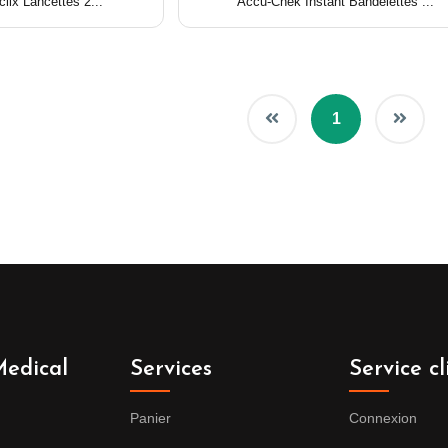
lix Lancettes 2...
Accu-Chek Instant Bandelettes ...
1
edical
Services
Service cl
Panier
Connexion