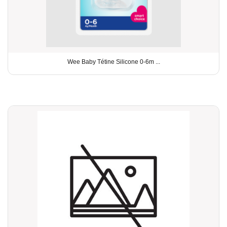
Wee Baby Tétine Silicone 0-6m ...