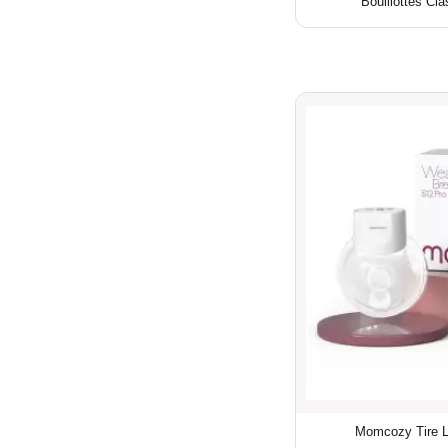
Bouillottes Cl
Momcozy Tire La