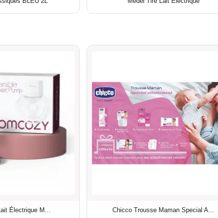
assiques BLEU 2L
Medel Tire Lait Electrique
it Électrique M...
Chicco Trousse Maman Special A...