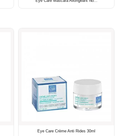
Eye Care Mascara Allongeant No...
Eye Care Crème Anti Rides 30ml