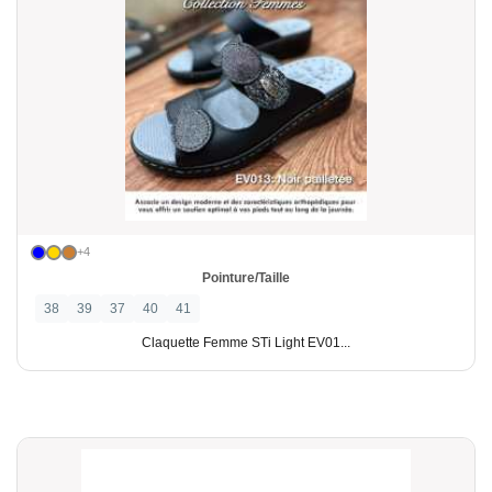
+4
Pointure/Taille
38
39
37
40
41
Claquette Femme STi Light EV01...