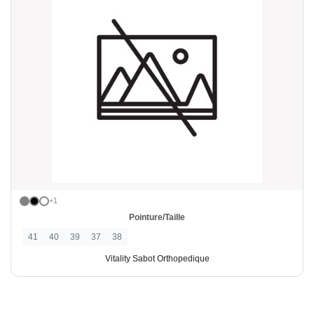
+1
Pointure/Taille
41
40
39
37
38
Vitality Sabot Orthopedique