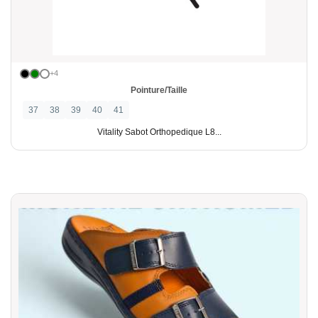
+4
Pointure/Taille
37
38
39
40
41
Vitality Sabot Orthopedique L8...