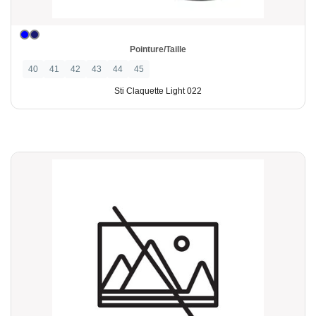
Pointure/Taille
40
41
42
43
44
45
Sti Claquette Light 022