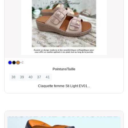
+2
Pointure/Taille
38
39
40
37
41
Claquette femme Sti Light EV01...