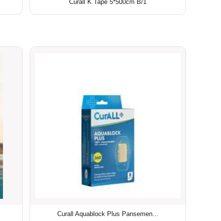
Curall K Tape 5*500cm B/1
Curall Aquablock Plus Pansemen...