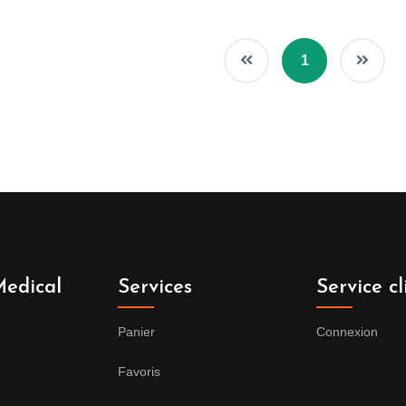
1
edical
Services
Service cl
Panier
Connexion
Favoris