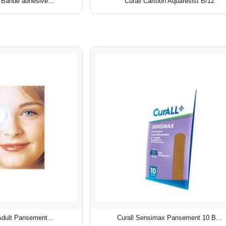
 Bande adhésive...
Curall Cartoon Aquaresist B/12
Adult Pansement...
Curall Sensimax Pansement 10 B...