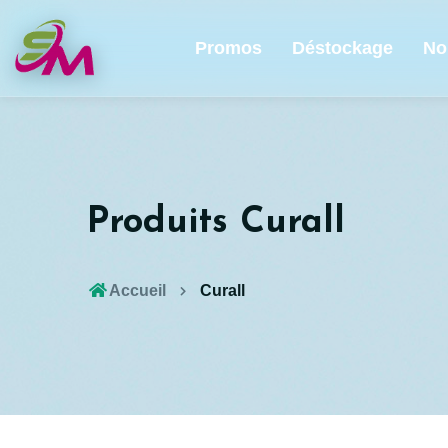
Promos
Déstockage
No
Produits Curall
Accueil
Curall