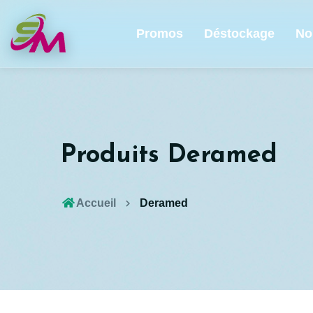
Promos
Déstockage
No
Produits Deramed
Accueil
Deramed