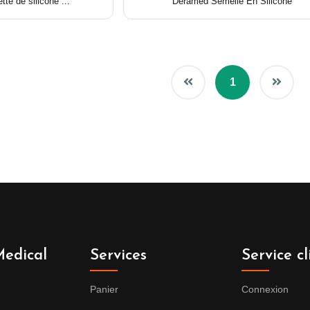
te de silicone ...
Deramed Semelle En Silicone
1
edical
Services
Service cl
Panier
Connexion