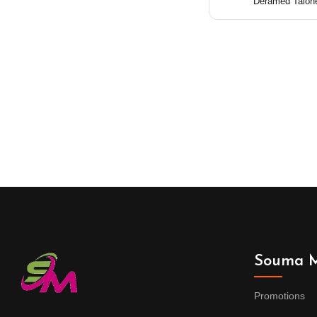
Deramed Talonet
Souma M
Promotions