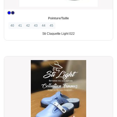
Pointure/Taille
40
41
42
43
44
45
Sti Claquette Light 022