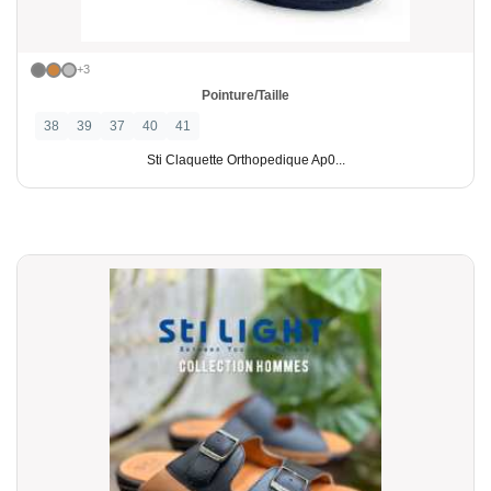
+3
Pointure/Taille
38
39
37
40
41
Sti Claquette Orthopedique Ap0...