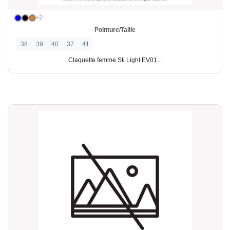
+2
Pointure/Taille
38
39
40
37
41
Claquette femme Sti Light EV01...