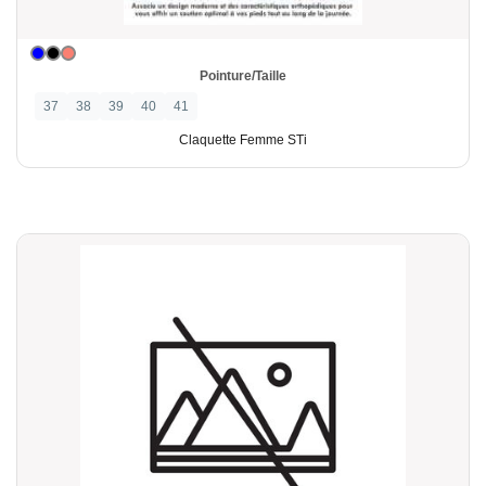
Pointure/Taille
37
38
39
40
41
Claquette Femme STi