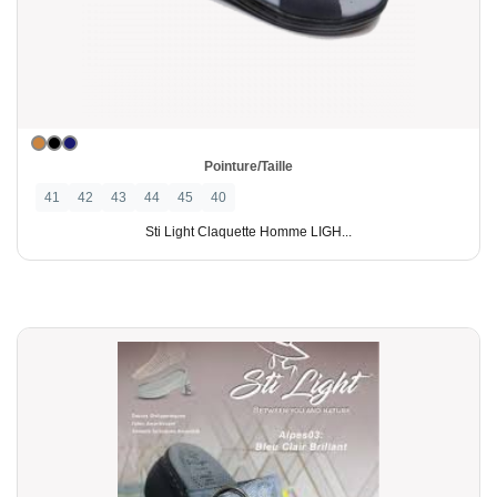
Pointure/Taille
41
42
43
44
45
40
Sti Light Claquette Homme LIGH...