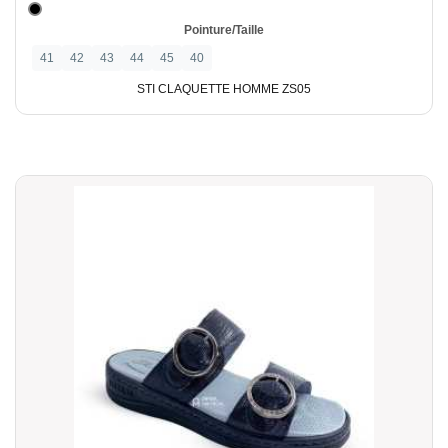
Pointure/Taille
41
42
43
44
45
40
STI CLAQUETTE HOMME ZS05