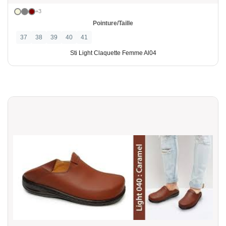
+3
Pointure/Taille
37
38
39
40
41
Sti Light Claquette Femme Al04