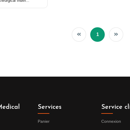
rurgical Indivi...
1
edical
Services
Service cl
Panier
Connexion