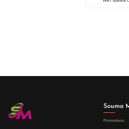
WMT Bavette Chi
Souma M
Promotions