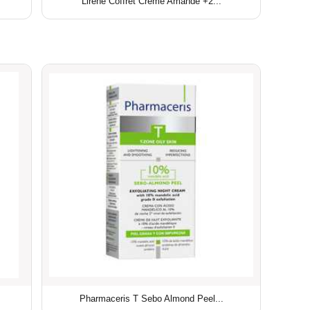
Lirene Coffret Creme Amande +2...
Pharmaceris T Sebo Almond Peel...