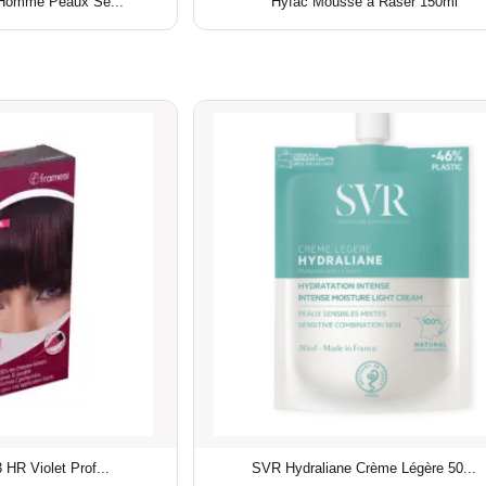
 Homme Peaux Se...
Hyfac Mousse a Raser 150ml
 HR Violet Prof...
SVR Hydraliane Crème Légère 50...