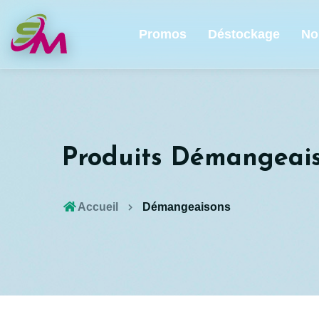
Promos
Déstockage
No
Produits Démangeai
Accueil
Démangeaisons