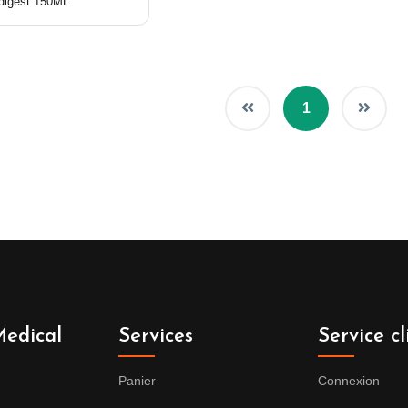
odigest 150ML
1
edical
Services
Service cl
Panier
Connexion