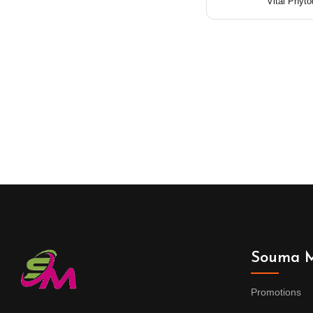
Vital Phyt
Souma M
Promotions