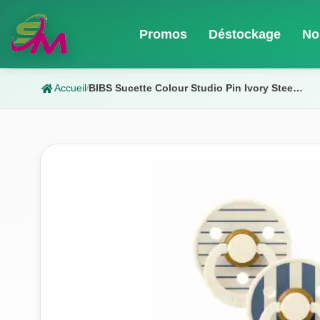
Promos
Déstockage
No
Accueil
BIBS Sucette Colour Studio Pin Ivory Steel Blue Mix (0+m)
/