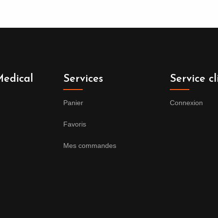
edical
Services
Service cl
Panier
Connexion
Favoris
Mes commandes