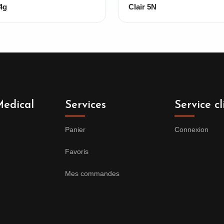
4g
Clair 5N
edical
Services
Service cl
Panier
Connexion
Favoris
Mes commandes