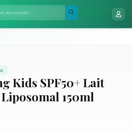
AL
g Kids SPF50+ Lait
e Liposomal 150ml