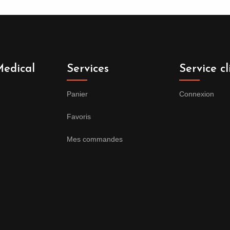
edical
Services
Service cl
Panier
Connexion
Favoris
Mes commandes