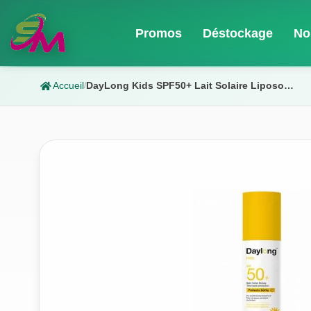
Promos
Déstockage
No
Accueil
DayLong Kids SPF50+ Lait Solaire Liposomal 150ml
/