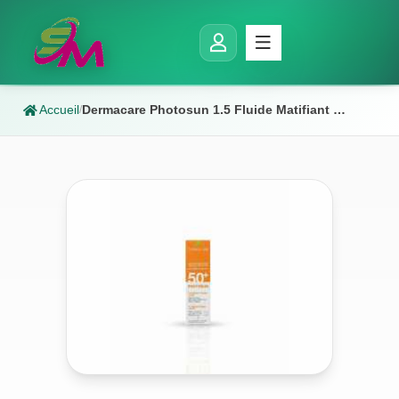
Accueil
Dermacare Photosun 1.5 Fluide Matifiant Teintee Peaux Mixtes A Grasses Spf 50+ 50ml
/