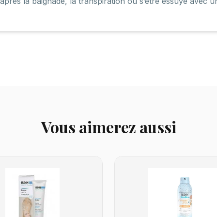
après la baignade, la transpiration ou s’être essuyé avec un
Vous aimerez aussi