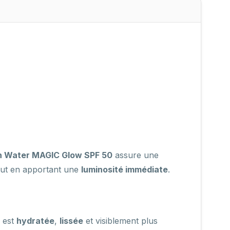
n Water MAGIC Glow SPF 50
assure une
out en apportant une
luminosité immédiate
.
u est
hydratée
,
lissée
et visiblement plus