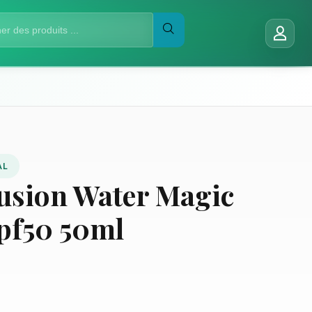
AL
Fusion Water Magic
pf50 50ml