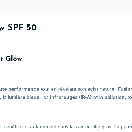
w SPF 50
et Glow
aute performance
tout en révélant son éclat naturel.
Fusio
, la
lumière bleue
, les
infrarouges (IR-A)
et la
pollution
, t
, pénètre instantanément sans laisser de film gras. La pea