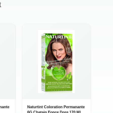
t
anante
Naturtint Coloration Permanante
6G Chatain Fonce Dore 170 Ml