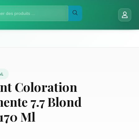
AL
int Coloration
ente 7.7 Blond
170 Ml