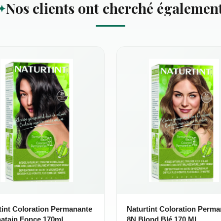
Nos clients ont cherché égalemen
tint Coloration Permanante
Naturtint Coloration Perm
atain Fonce 170ml
8N Blond Blé 170 Ml