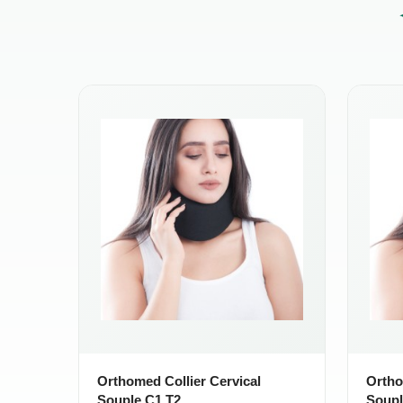
Orthomed Collier Cervical
Ortho
Souple C1 T2
Soupl