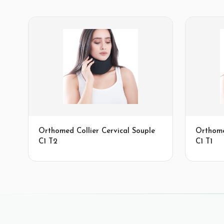
Orthomed Collier Cervical Souple
Orthome
C1 T2
C1 T1