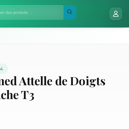
AL
ed Attelle de Doigts
uche T3