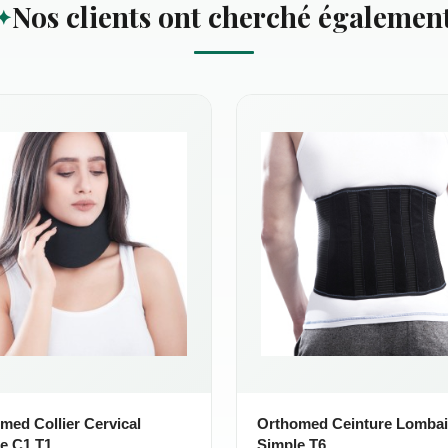
Nos clients ont cherché égalemen
med Collier Cervical
Orthomed Ceinture Lombai
e C1 T1
Simple T6