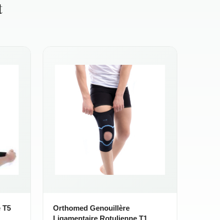
t
 T5
Orthomed Genouillère
Ligamentaire Rotulienne T1