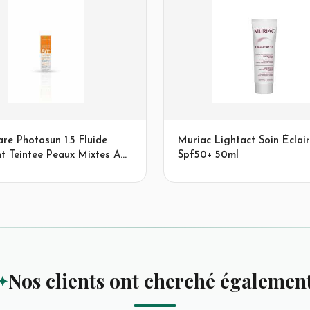
re Photosun 1.5 Fluide
Muriac Lightact Soin Éclair
nt Teintee Peaux Mixtes A
Spf50+ 50ml
 Spf 50+ 50ml
Nos clients ont cherché égalemen