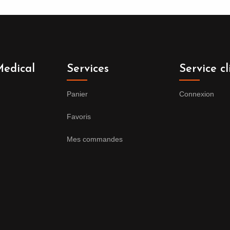
edical
Services
Service cl
Panier
Connexion
Favoris
Mes commandes