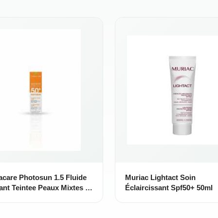
care Photosun 1.5 Fluide
Muriac Lightact Soin
iant Teintee Peaux Mixtes A
Éclaircissant Spf50+ 50ml
es Spf 50+ 50ml