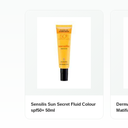
Sensilis Sun Secret Fluid Colour
Derma
spf50+ 50ml
Matif
Grass